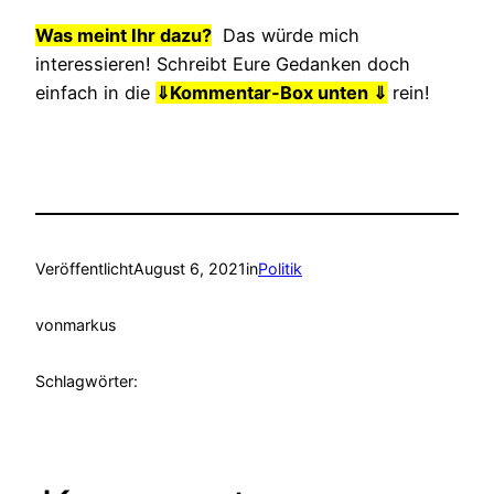
Was meint Ihr dazu?
Das würde mich
interessieren! Schreibt Eure Gedanken doch
einfach in die
⇓
Kommentar-Box unten ⇓
rein!
Veröffentlicht
August 6, 2021
in
Politik
von
markus
Schlagwörter: