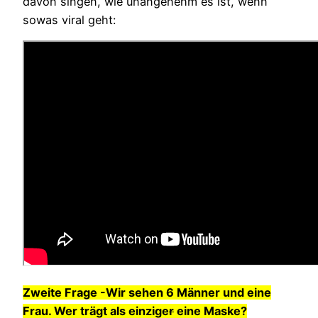
davon singen, wie unangenehm es ist, wenn
sowas viral geht:
Zweite Frage -Wir sehen 6 Männer und eine
Frau. Wer trägt als einzige
r
eine Maske?