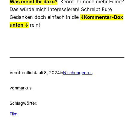
Was meint Ihr dazu?
Kennt ihr noch mehr Filme?
Das würde mich interessieren! Schreibt Eure
Gedanken doch einfach in die
⇓
Kommentar-Box
unten ⇓
rein!
Veröffentlicht
Juli 8, 2024
in
Nischengenres
von
markus
Schlagwörter:
Film