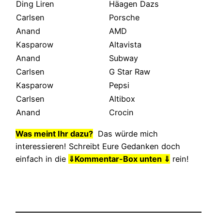
Ding Liren
Häagen Dazs
Carlsen
Porsche
Anand
AMD
Kasparow
Altavista
Anand
Subway
Carlsen
G Star Raw
Kasparow
Pepsi
Carlsen
Altibox
Anand
Crocin
Was meint Ihr dazu?
Das würde mich
interessieren! Schreibt Eure Gedanken doch
einfach in die
⇓
Kommentar-Box unten ⇓
rein!