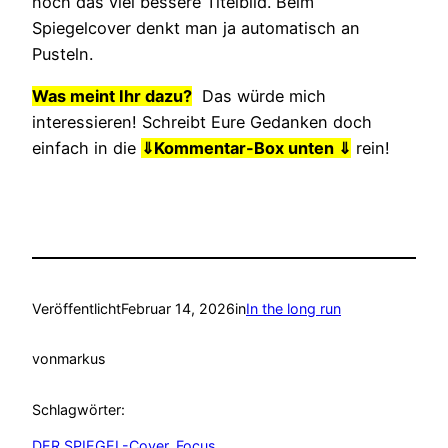
noch das viel bessere Titelbild. Beim
Spiegelcover denkt man ja automatisch an
Pusteln.
Was meint Ihr dazu?
Das würde mich
interessieren! Schreibt Eure Gedanken doch
einfach in die
⇓
Kommentar-Box unten ⇓
rein!
Veröffentlicht
Februar 14, 2026
in
In the long run
von
markus
Schlagwörter:
DER SPIEGEL-Cover
, 
Focus