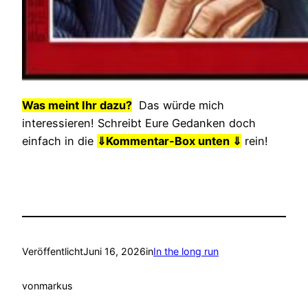
Was meint Ihr dazu?
Das würde mich
interessieren! Schreibt Eure Gedanken doch
einfach in die
⇓
Kommentar-Box unten ⇓
rein!
Veröffentlicht
Juni 16, 2026
in
In the long run
von
markus