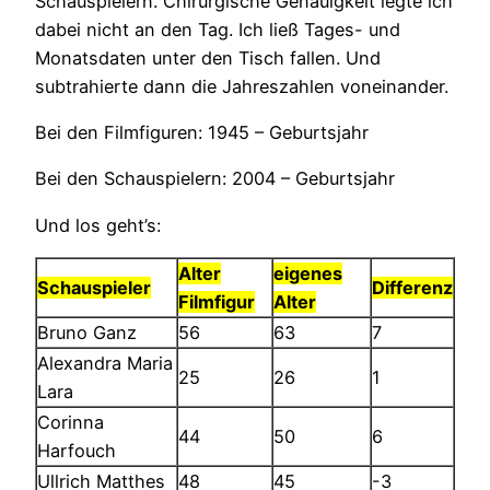
Schauspielern. Chirurgische Genauigkeit legte ich
dabei nicht an den Tag. Ich ließ Tages- und
Monatsdaten unter den Tisch fallen. Und
subtrahierte dann die Jahreszahlen voneinander.
Bei den Filmfiguren: 1945 – Geburtsjahr
Bei den Schauspielern: 2004 – Geburtsjahr
Und los geht’s:
Alter
eigenes
Schauspieler
Differenz
Filmfigur
Alter
Bruno Ganz
56
63
7
Alexandra Maria
25
26
1
Lara
Corinna
44
50
6
Harfouch
Ullrich Matthes
48
45
-3