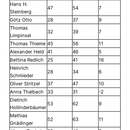
Hans H.
47
54
7
Steinberg
Götz Otto
28
37
9
Thomas
32
39
7
Limpinsel
Thomas Thieme
45
56
11
Alexander Held
41
46
5
Bettina Redlich
25
41
16
Heinrich
28
34
6
Schmieder
Oliver Stritzel
37
47
10
Anna Thalbach
33
31
-2
Dietrich
53
62
9
Hollinderbäumer
Mathias
52
63
11
Gnädinger