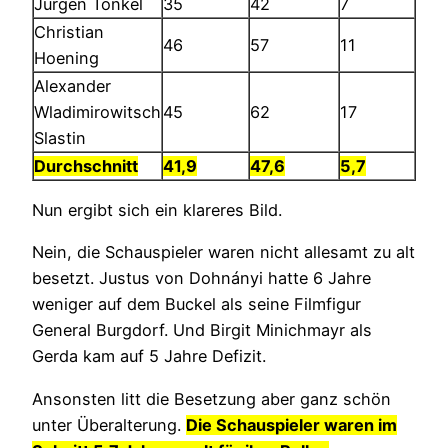
Jürgen Tonkel
35
42
7
Christian
46
57
11
Hoening
Alexander
Wladimirowitsch
45
62
17
Slastin
Durchschnitt
41,9
47,6
5,7
Nun ergibt sich ein klareres Bild.
Nein, die Schauspieler waren nicht allesamt zu alt
besetzt. Justus von Dohnányi hatte 6 Jahre
weniger auf dem Buckel als seine Filmfigur
General Burgdorf. Und Birgit Minichmayr als
Gerda kam auf 5 Jahre Defizit.
Ansonsten litt die Besetzung aber ganz schön
unter Überalterung.
Die Schauspieler waren im