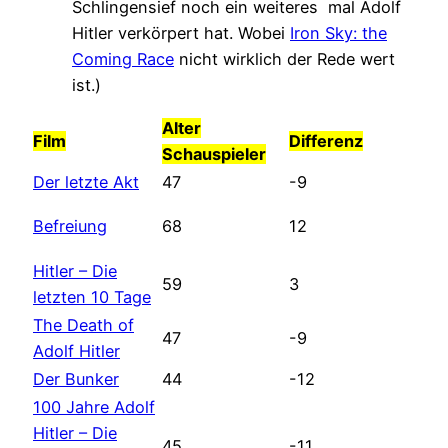
Schlingensief noch ein weiteres mal Adolf
Hitler verkörpert hat. Wobei
Iron Sky: the
Coming Race
nicht wirklich der Rede wert
ist.)
Alter
Film
Differenz
Schauspieler
Der letzte Akt
47
-9
68
12
Befreiung
Hitler – Die
59
3
letzten 10 Tage
The Death of
47
-9
Adolf Hitler
Der Bunker
44
-12
100 Jahre Adolf
Hitler – Die
45
-11