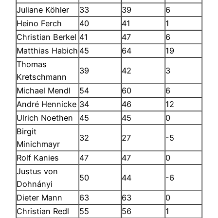
Juliane Köhler
33
39
6
Heino Ferch
40
41
1
Christian Berkel
41
47
6
Matthias Habich
45
64
19
Thomas
39
42
3
Kretschmann
Michael Mendl
54
60
6
André Hennicke
34
46
12
Ulrich Noethen
45
45
0
Birgit
32
27
-5
Minichmayr
Rolf Kanies
47
47
0
Justus von
50
44
-6
Dohnányi
Dieter Mann
63
63
0
Christian Redl
55
56
1