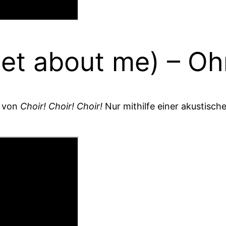
get about me) – O
s von
Choir! Choir! Choir!
Nur mithilfe einer akustische