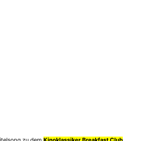
itelsong zu dem
Kinoklassiker
Breakfast Club