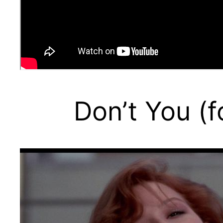
Don’t You (f