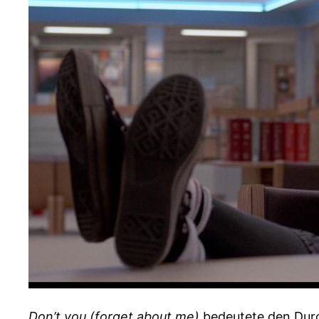
Don’t you (forget about me)
bedeutete den Durc