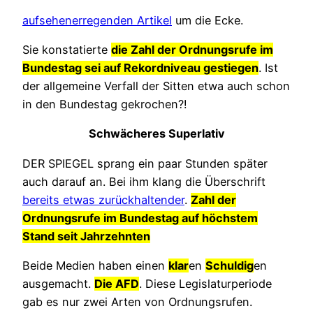
aufsehenerregenden Artikel
um die Ecke.
Sie konstatierte
die Zahl der Ordnungsrufe im
Bundestag sei auf Rekordniveau gestiegen
. Ist
der allgemeine Verfall der Sitten etwa auch schon
in den Bundestag gekrochen?!
Schwächeres Superlativ
DER SPIEGEL sprang ein paar Stunden später
auch darauf an. Bei ihm klang die Überschrift
bereits etwas zurückhaltender
.
Zahl der
Ordnungsrufe im Bundestag auf höchstem
Stand seit Jahrzehnten
Beide Medien haben einen
klar
en
Schuldig
en
ausgemacht.
Die AFD
. Diese Legislaturperiode
gab es nur zwei Arten von Ordnungsrufen.