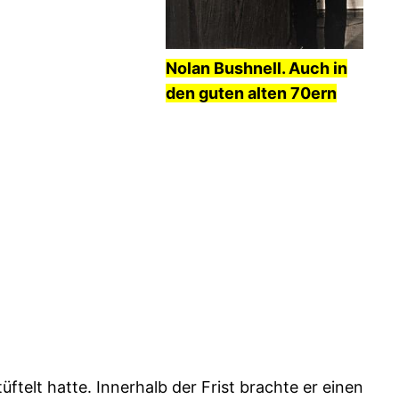
Nolan Bushnell. Auch in
den guten alten 70ern
ftelt hatte. Innerhalb der Frist brachte er einen