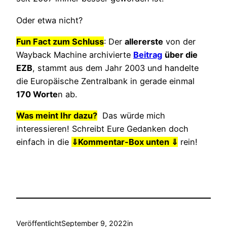
Oder etwa nicht?
Fun Fact zum Schluss
: Der
allererste
von der
Wayback Machine archivierte
Beitrag
über die
EZB
, stammt aus dem Jahr 2003 und handelte
die Europäische Zentralbank in gerade einmal
170 Worte
n ab.
Was meint Ihr dazu?
Das würde mich
interessieren! Schreibt Eure Gedanken doch
einfach in die
⇓
Kommentar-Box unten ⇓
rein!
Veröffentlicht
September 9, 2022
in