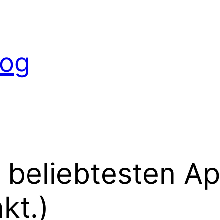
log
 beliebtesten A
kt.)