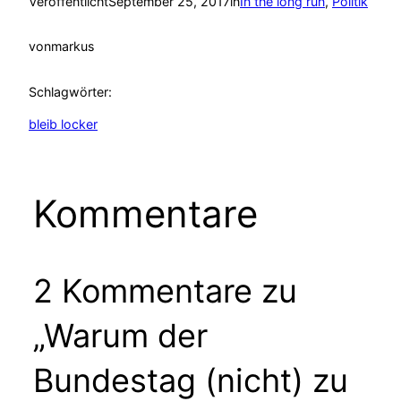
Veröffentlicht
September 25, 2017
in
In the long run
, 
Politik
von
markus
Schlagwörter:
bleib locker
Kommentare
2 Kommentare zu
„Warum der
Bundestag (nicht) zu