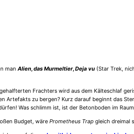
nn man
Alien
,
das Murmeltier
,
Deja
vu
(Star Trek, ni
bgehalfterten Frachters wird aus dem Kälteschlaf ger
en Artefakts zu bergen? Kurz darauf beginnt das Sterb
dürfen! Was schlimm ist, ist der Betonboden im Raum
großen Budget, wäre
Prometheus Trap
gleich dreimal