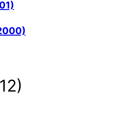
01)
(2000)
12)