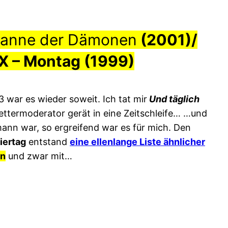
 Banne der Dämonen
(2001)/
 X – Montag
(1999)
3 war es wieder soweit. Ich tat mir
Und täglich
Wettermoderator gerät in eine Zeitschleife… …und
ann war, so ergreifend war es für mich. Den
iertag
entstand
eine ellenlange Liste ähnlicher
en
und zwar mit…