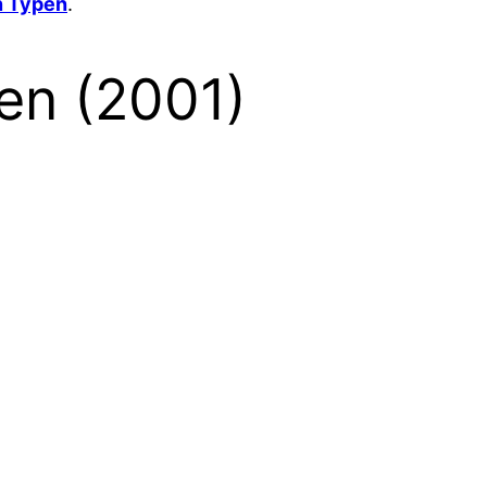
n Typen
.
en (2001)