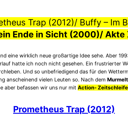
etheus Trap (2012)/ Buffy – Im
ein Ende in Sicht (2000)/ Akte
nd eine wirklich neue großartige Idee sehe. Aber 199
auf hatte ich noch nicht gesehen. Ein frustrierter 
chleben. Und so unbefriedigend das für den Wetterm
ging anscheinend vielen Leuten so. Nach dem
Murmelt
ute aber befassen wir uns nur mit
Action- Zeitschleif
Prometheus Trap (2012)