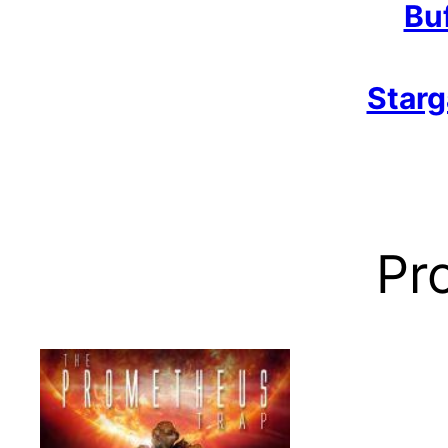
Bu
Starg
Pr