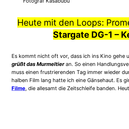
Fotograf Kasabubu
Heute mit den Loops: Prom
Stargate DG-1 – K
Es kommt nicht oft vor, dass ich ins Kino gehe u
grüßt das Murmeltier
an. So einen Handlungsverl
muss einen frustrierenden Tag immer wieder dur
halben Film lang hatte ich eine Gänsehaut. Es 
Filme
, die allesamt die Zeitschleife banden. He