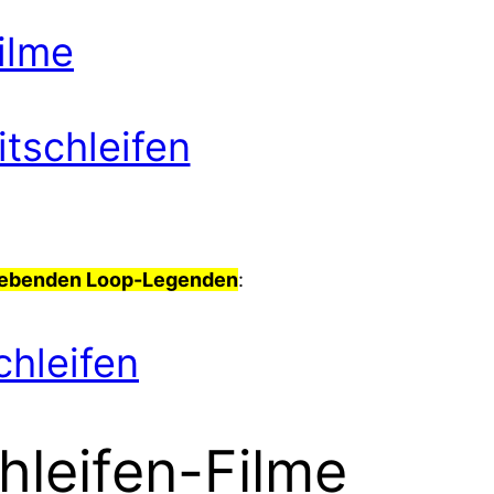
ilme
itschleifen
lebenden Loop-Legenden
:
hleifen
hleifen-Filme