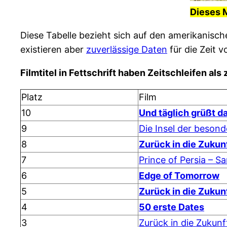
Dieses M
Diese Tabelle bezieht sich auf den amerikanisch
existieren aber
zuverlässige Daten
für die Zeit 
Filmtitel in Fettschrift haben Zeitschleifen al
Platz
Film
10
Und täglich grüßt d
9
Die Insel der beson
8
Zurück in die Zukun
7
Prince of Persia – S
6
Edge of Tomorrow
5
Zurück in die Zukun
4
50 erste Dates
3
Zurück in die Zukunf