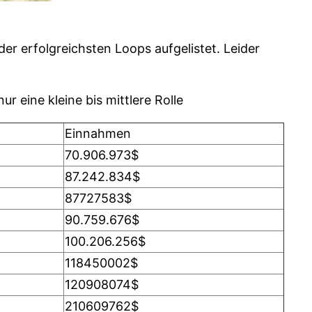
er erfolgreichsten Loops aufgelistet. Leider
ur eine kleine bis mittlere Rolle
Einnahmen
70.906.973$
87.242.834$
87727583$
90.759.676$
100.206.256$
118450002$
120908074$
210609762$