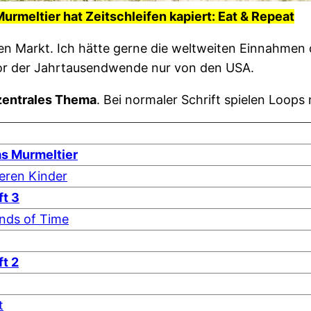
urmeltier hat Zeitschleifen kapiert: Eat & Repeat
en Markt. Ich hätte gerne die weltweiten Einnahmen d
vor der Jahrtausendwende nur von den USA.
s zentrales Thema
. Bei normaler Schrift spielen Loops n
as Murmeltier
deren Kinder
ft 3
ands of Time
ft 2
t