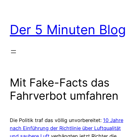
Zum
Inhalt
springen
Der 5 Minuten Blog
Mit Fake-Facts das
Fahrverbot umfahren
Die Politik traf das völlig unvorbereitet:
10 Jahre
nach Einführung der Richtlinie über Luftqualität
und saubere Luft
verhängten jetzt Richter die