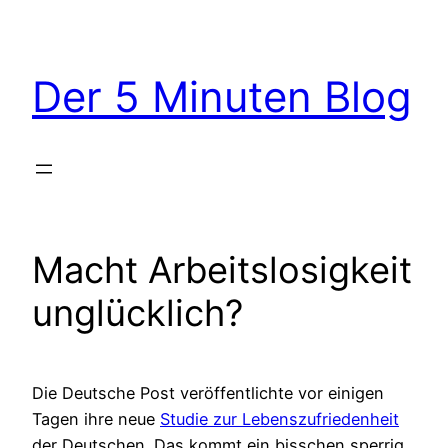
Zum
Inhalt
springen
Der 5 Minuten Blog
Macht Arbeitslosigkeit
unglücklich?
Die Deutsche Post veröffentlichte vor einigen
Tagen ihre neue
Studie zur Lebenszufriedenheit
der Deutschen. Das kommt ein bisschen sperrig