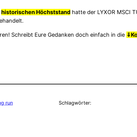
n
historischen Höchststand
hatte der LYXOR MSCI T
ehandelt.
ren! Schreibt Eure Gedanken doch einfach in die
⇓
K
ng run
Schlagwörter: