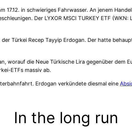
am 17.12. in schwieriges Fahrwasser. An jenem Handel
h beschleunigen. Der LYXOR MSCI TURKEY ETF (WKN: 
der Türkei Recep Tayyip Erdogan. Der hatte behauptet
n, worauf die Neue Türkische Lira gegenüber dem Eu
ürkei-ETFs massiv ab.
hterbahnfahrt. Erdogan verkündete diesmal eine
Absi
In the long run