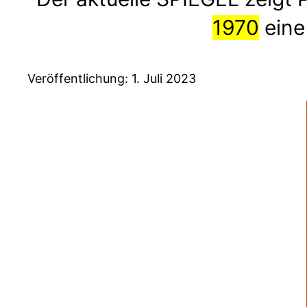
1970
eine 
Veröffentlichung: 1. Juli 2023