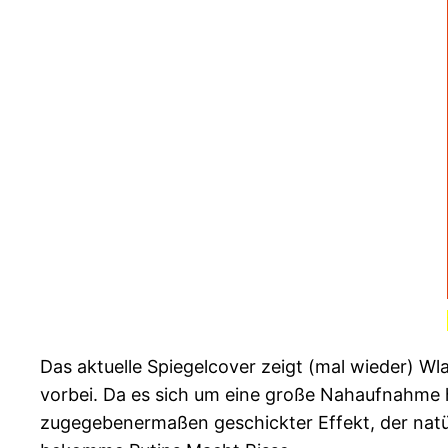
Das aktuelle Spiegelcover zeigt (mal wieder) Wl
vorbei. Da es sich um eine große Nahaufnahme han
zugegebenermaßen geschickter Effekt, der natürl