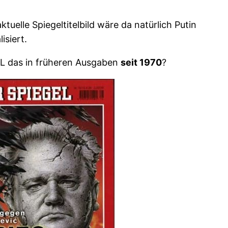
tuelle Spiegeltitelbild wäre da natürlich Putin
isiert.
GEL das in früheren Ausgaben
seit 1970
?