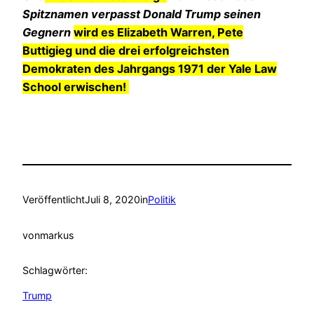
Spitznamen verpasst Donald Trump seinen
Gegnern
wird es Elizabeth Warren, Pete
Buttigieg und die drei erfolgreichsten
Demokraten des Jahrgangs 1971 der Yale Law
School erwischen!
Veröffentlicht
Juli 8, 2020
in
Politik
von
markus
Schlagwörter:
Trump