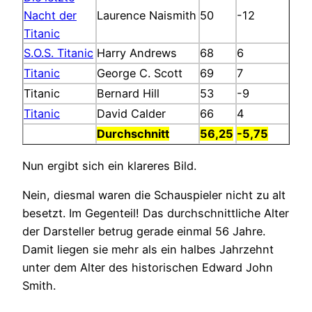
Nacht der
Laurence Naismith
50
-12
Titanic
S.O.S. Titanic
Harry Andrews
68
6
Titanic
George C. Scott
69
7
Titanic
Bernard Hill
53
-9
Titanic
David Calder
66
4
Durchschnitt
56,25
-5,75
Nun ergibt sich ein klareres Bild.
Nein, diesmal waren die Schauspieler nicht zu alt
besetzt. Im Gegenteil! Das durchschnittliche Alter
der Darsteller betrug gerade einmal 56 Jahre.
Damit liegen sie mehr als ein halbes Jahrzehnt
unter dem Alter des historischen Edward John
Smith.