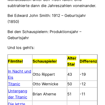
subtrahierte dann die Jahreszahlen voneinander.
Bei Edward John Smith: 1912 – Geburtsjahr
(1850)
Bei den Schauspielern: Produktionsjahr –
Geburtsjahr
Und los geht’s:
Alter
Filmtitel
Schauspieler
Differenz
Star
In Nacht und
Otto Rippert
43
-19
Eis
Titanic
Otto Wernicke
50
-12
Untergang
Brian Aherne
51
-11
der Titanic
Die letzte