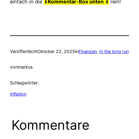
einfach in die
⇓
Kommentar-Box unten ⇓
rein!
Veröffentlicht
Oktober 22, 2025
in
Finanzen
, 
In the long run
von
markus
Schlagwörter:
Inflation
Kommentare