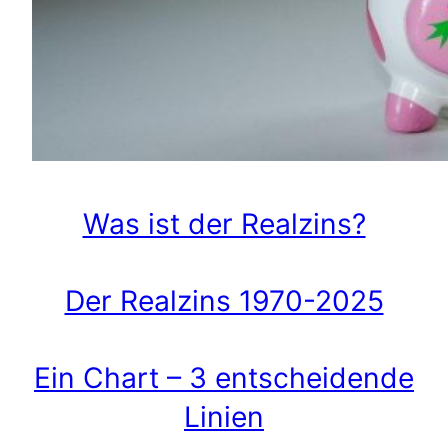
Was ist der Realzins?
Der Realzins 1970-2025
Ein Chart – 3 entscheidende
Linien