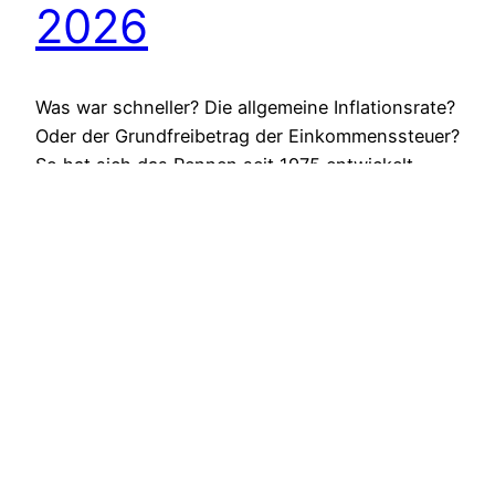
2026
Was war schneller? Die allgemeine Inflationsrate?
Oder der Grundfreibetrag der Einkommenssteuer?
So hat sich das Rennen seit 1975 entwickelt.
Aktualisiert: 9. Juni 2026 Die Bundesregierung
erhöhte zum Jahreswechsel 2025/2026 den
steuerlichen Grundfreibetrag um 252 €. Und zwar
von 12.096 auf 12.348 Euro für Ledige und den
doppelten Betrag für Paare. Das macht eine
Erhöhung von…
Juni 9, 2026
Nächste Seite
→