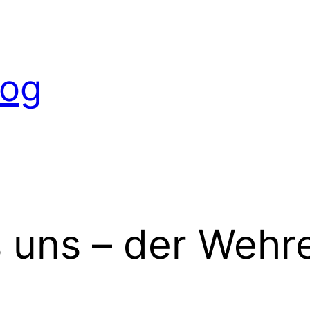
log
s uns – der Wehr