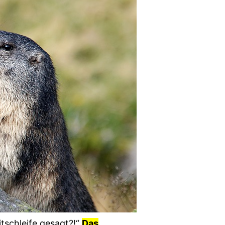
tschleife gesagt?!“
Das