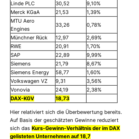
Linde PLC
30,52
9,10%
Merck KGaA
21,53
1,39%
MTU Aero
33,26
0,78%
Engines
Münchner Rück
12,97
2,69%
RWE
20,91
1,70%
SAP
22,89
9,99%
Siemens
21,79
8,67%
Siemens Energy
58,77
1,60%
Volkswagen VZ
9,31
3,56%
Vonovia
24,19
2,38%
DAX-KGV
18,73
Hier relativiert sich die Überbewertung bereits.
Auf Basis der geschätzten Gewinne reduziert
sich das
Kurs-Gewinn-Verhältnis der im DAX
gelisteten Unternehmen auf 18,7