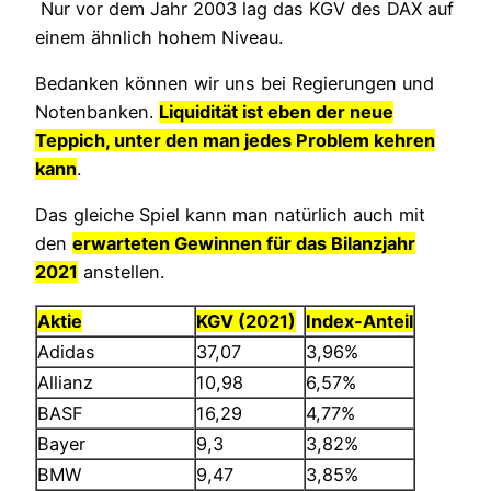
Nur vor dem Jahr 2003 lag das KGV des DAX auf
einem ähnlich hohem Niveau.
Bedanken können wir uns bei Regierungen und
Notenbanken.
Liquidität ist eben der neue
Teppich, unter den man jedes Problem kehren
kann
.
Das gleiche Spiel kann man natürlich auch mit
den
erwarteten Gewinnen für das Bilanzjahr
2021
anstellen.
Aktie
KGV (2021)
Index-Anteil
Adidas
37,07
3,96%
Allianz
10,98
6,57%
BASF
16,29
4,77%
Bayer
9,3
3,82%
BMW
9,47
3,85%