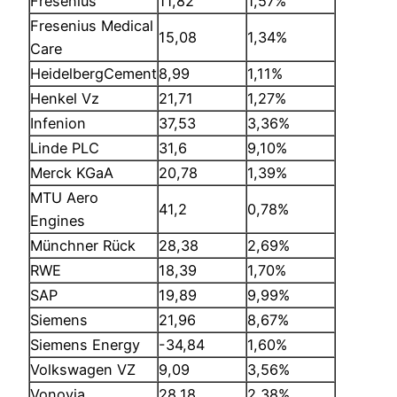
Fresenius
11,82
1,57%
Fresenius Medical
15,08
1,34%
Care
HeidelbergCement
8,99
1,11%
Henkel Vz
21,71
1,27%
Infenion
37,53
3,36%
Linde PLC
31,6
9,10%
Merck KGaA
20,78
1,39%
MTU Aero
41,2
0,78%
Engines
Münchner Rück
28,38
2,69%
RWE
18,39
1,70%
SAP
19,89
9,99%
Siemens
21,96
8,67%
Siemens Energy
-34,84
1,60%
Volkswagen VZ
9,09
3,56%
Vonovia
28,18
2,38%