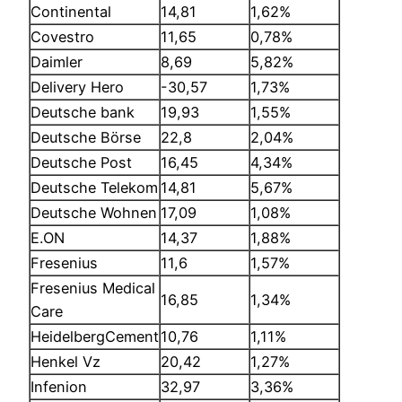
Continental
14,81
1,62%
Covestro
11,65
0,78%
Daimler
8,69
5,82%
Delivery Hero
-30,57
1,73%
Deutsche bank
19,93
1,55%
Deutsche Börse
22,8
2,04%
Deutsche Post
16,45
4,34%
Deutsche Telekom
14,81
5,67%
Deutsche Wohnen
17,09
1,08%
E.ON
14,37
1,88%
Fresenius
11,6
1,57%
Fresenius Medical
16,85
1,34%
Care
HeidelbergCement
10,76
1,11%
Henkel Vz
20,42
1,27%
Infenion
32,97
3,36%