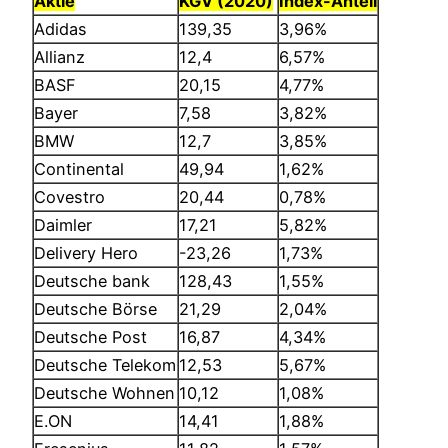
Aktie
KGV (2020)
Index-Anteil
Adidas
139,35
3,96%
Allianz
12,4
6,57%
BASF
20,15
4,77%
Bayer
7,58
3,82%
BMW
12,7
3,85%
Continental
49,94
1,62%
Covestro
20,44
0,78%
Daimler
17,21
5,82%
Delivery Hero
-23,26
1,73%
Deutsche bank
128,43
1,55%
Deutsche Börse
21,29
2,04%
Deutsche Post
16,87
4,34%
Deutsche Telekom
12,53
5,67%
Deutsche Wohnen
10,12
1,08%
E.ON
14,41
1,88%