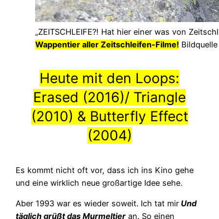
„ZEITSCHLEIFE?! Hat hier einer was von Zeitschl
Wappentier aller Zeitschleifen-Filme!
Bildquelle
Heute mit den Loops:
Erased (2016
)/ Triangle
(2010) & Butterfly Effect
(2004)
Es kommt nicht oft vor, dass ich ins Kino gehe
und eine wirklich neue großartige Idee sehe.
Aber 1993 war es wieder soweit. Ich tat mir
Und
täglich grüßt das Murmeltier
an. So einen