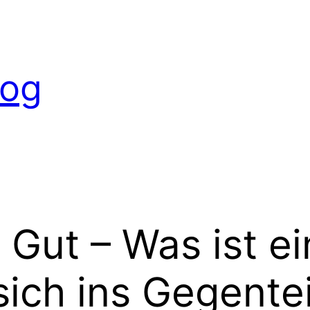
log
e Gut – Was ist 
sich ins Gegentei