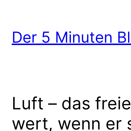
Zum
Inhalt
springen
Der 5 Minuten B
Luft – das frei
wert, wenn er 