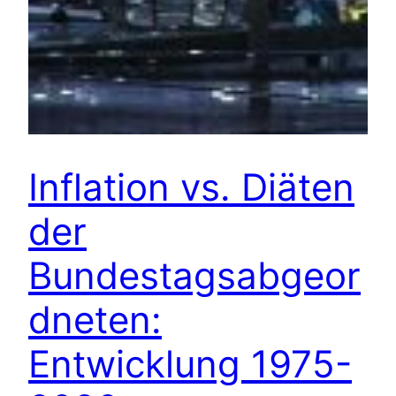
Inflation vs. Diäten
der
Bundestagsabgeor
dneten:
Entwicklung 1975-