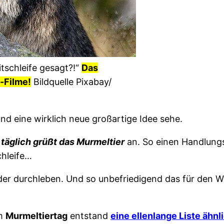
tschleife gesagt?!“
Das
n-Filme!
Bildquelle Pixabay/
nd eine wirklich neue großartige Idee sehe.
täglich grüßt das Murmeltier
an. So einen Handlungs
chleife…
er durchleben. Und so unbefriedigend das für den We
em
Murmeltiertag
entstand
eine ellenlange Liste ähnl