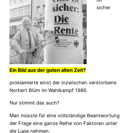
sicher
Ein Bild aus der guten alten Zeit?
proklamierte einst der inzwischen verstorbene
Norbert Blüm im Wahlkampf 1986.
Nur stimmt das auch?
Man müsste für eine vollständige Beantwortung
der Frage eine ganze Reihe von Faktoren unter
die Lupe nehmen.