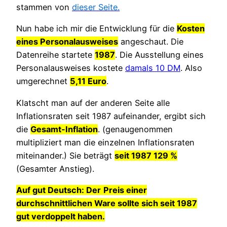
stammen von
dieser Seite.
Nun habe ich mir die Entwicklung für die
Kosten
eines Personalausweises
angeschaut. Die
Datenreihe startete
1987
. Die Ausstellung eines
Personalausweises kostete
damals 10 DM
. Also
umgerechnet
5,11 Euro
.
Klatscht man auf der anderen Seite alle
Inflationsraten seit 1987 aufeinander, ergibt sich
die
Gesamt-Inflation
. (genaugenommen
multipliziert man die einzelnen Inflationsraten
miteinander.) Sie beträgt
seit 1987 129 %
(Gesamter Anstieg).
Auf gut Deutsch: Der
Preis einer
durchschnittlichen Ware sollte sich seit 1987
gut verdoppelt haben.