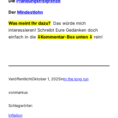
Die
Pfändungsfreigrenze
Der
Mindestlohn
Was meint Ihr dazu?
Das würde mich
interessieren! Schreibt Eure Gedanken doch
einfach in die
⇓
Kommentar-Box unten ⇓
rein!
Veröffentlicht
Oktober 1, 2025
in
In the long run
von
markus
Schlagwörter:
Inflation