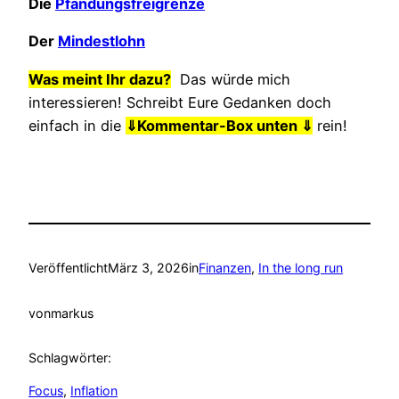
Die
Pfändungsfreigrenze
Der
Mindestlohn
Was meint Ihr dazu?
Das würde mich
interessieren! Schreibt Eure Gedanken doch
einfach in die
⇓
Kommentar-Box unten ⇓
rein!
Veröffentlicht
März 3, 2026
in
Finanzen
, 
In the long run
von
markus
Schlagwörter:
Focus
, 
Inflation