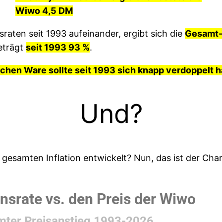
Wiwo 4,5 DM
sraten seit 1993 aufeinander, ergibt sich die
Gesamt-I
beträgt
seit 1993 93 %
.
ichen Ware sollte seit 1993 sich knapp verdoppelt 
Und?
 gesamten Inflation entwickelt? Nun, das ist der Char