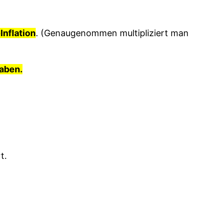
nflation
. (Genaugenommen multipliziert man
haben.
t.